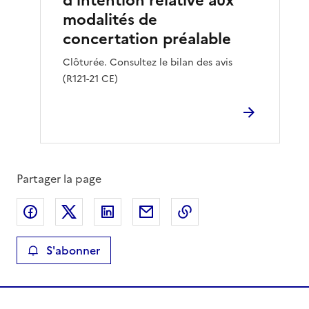
d’intention relative aux
modalités de
concertation préalable
Clôturée. Consultez le bilan des avis
(R121-21 CE)
Partager la page
Partager sur Facebook
Partager sur X
Partager sur LinkedIn
Partager par email
Copier le lien de la 
S'abonner