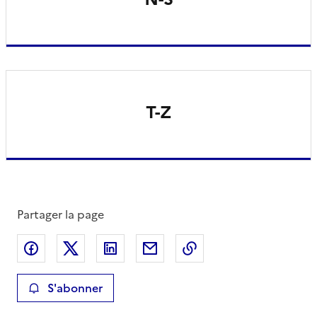
T-Z
Partager la page
Partager sur Facebook
Partager sur X
Partager sur LinkedIn
Partager par email
Copier le lien de la 
S'abonner