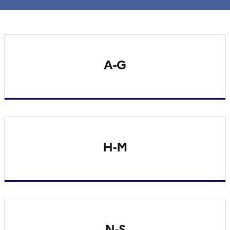
A-G
H-M
N-S