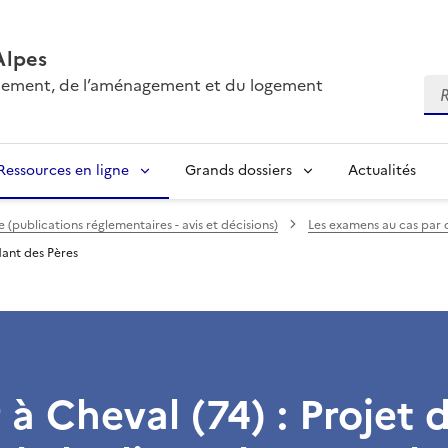
Alpes
onnement, de l’aménagement et du logement
Re
Ressources en ligne
Grands dossiers
Actualités
(publications réglementaires - avis et décisions)
Les examens au cas par 
Nant des Pères
r à Cheval (74) : Projet 