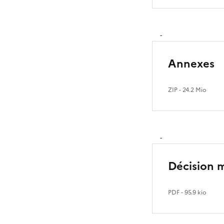
-
Annexes
ZIP
- 24.2 Mio
-
Décision 
PDF
- 95.9 kio