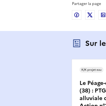
Partager la page
Partager sur
Partag
Sur l
K/K projet eau
Le Péage-
(38) : PT
alluviale
Action n°