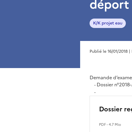
déport 
K/K projet eau
Publié le 16/01/2018
|
Demande d’examen
Dossier n°2018
-
-
Dossier re
PDF
- 4.7 Mio