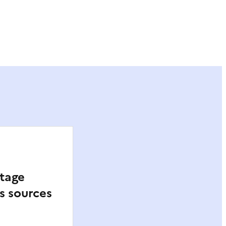
ier
ptage
s sources