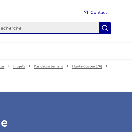
Contact
cherche
Recherch
cas
Projets
Par département
Haute-Savoie (74)
de