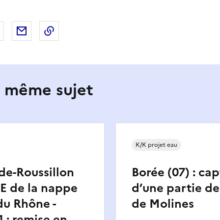
 Facebook
er sur X
Partager sur LinkedIn
Partager par email
Copier le lien de la page dans le presse-pap
e même sujet
K/K projet eau
de-Roussillon
Borée (07) : ca
GE de la nappe
d’une partie de
 du Rhône -
de Molines
1 : remise en