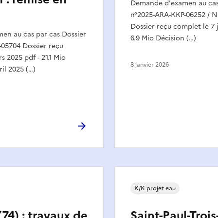
Demande d'examen au cas 
n°2025-ARA-KKP-06252 / N
Dossier reçu complet le 7 j
n au cas par cas Dossier
6.9 Mio Décision (…)
05704 Dossier reçu
s 2025 pdf - 21.1 Mio
8 janvier 2026
ril 2025 (…)
K/K projet eau
74) : travaux de
Saint-Paul-Trois