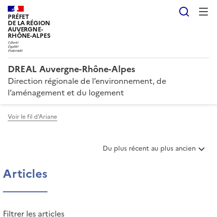
Reche
PRÉFET
DE LA RÉGION
AUVERGNE-
RHÔNE-ALPES
DREAL Auvergne-Rhône-Alpes
Direction régionale de l’environnement, de
l’aménagement et du logement
Voir le fil d'Ariane
T
Du plus récent au plus ancien
r
i
Articles
e
r
l
e
Filtrer les articles
s