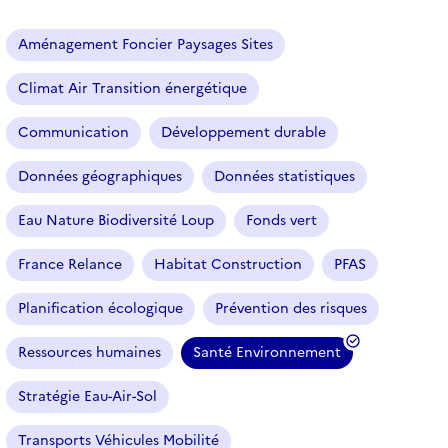
a
r
Aménagement Foncier Paysages Sites
t
i
Climat Air Transition énergétique
c
l
Communication
Développement durable
e
s
Données géographiques
Données statistiques
Eau Nature Biodiversité Loup
Fonds vert
France Relance
Habitat Construction
PFAS
Planification écologique
Prévention des risques
Ressources humaines
Santé Environnement
(
f
Stratégie Eau-Air-Sol
i
l
Transports Véhicules Mobilité