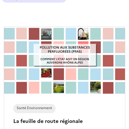
t
r
e
s
é
l
e
c
t
i
o
n
n
é
)
Santé Environnement
La feuille de route régionale