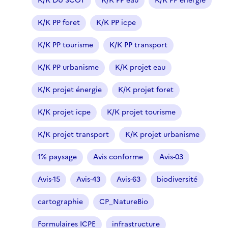
K/K DU SCOT
K/K PP eau
K/K PP énergie
t
r
K/K PP foret
K/K PP icpe
e
K/K PP tourisme
K/K PP transport
s
é
K/K PP urbanisme
K/K projet eau
l
e
K/K projet énergie
K/K projet foret
c
t
K/K projet icpe
K/K projet tourisme
i
o
K/K projet transport
K/K projet urbanisme
n
n
1% paysage
Avis conforme
Avis-03
é
Avis-15
Avis-43
Avis-63
biodiversité
)
cartographie
CP_NatureBio
Formulaires ICPE
infrastructure