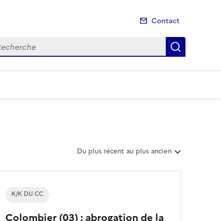
Contact
cherche
Recherch
T
Du plus récent au plus ancien
r
i
e
r
K/K DU CC
l
e
Colombier (03) : abrogation de la
s