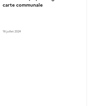
carte communale
a
r
t
i
c
l
16 juillet 2024
e
s