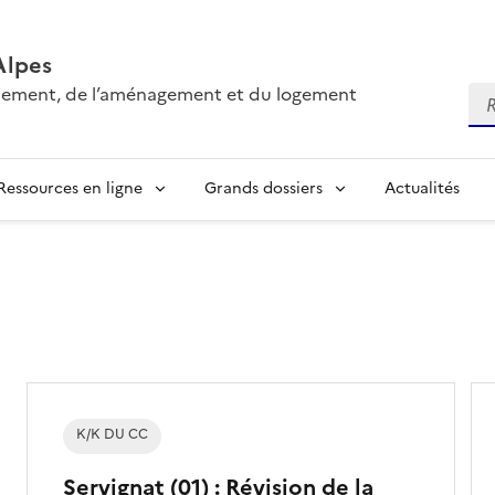
Alpes
onnement, de l’aménagement et du logement
Re
Ressources en ligne
Grands dossiers
Actualités
K/K DU CC
Servignat (01) : Révision de la