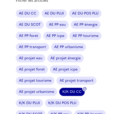
Filtrer les articles
AE DU CC
AE DU PLUI
AE DU POS PLU
AE DU SCOT
AE PP eau
AE PP énergie
AE PP foret
AE PP icpe
AE PP tourisme
AE PP transport
AE PP urbanisme
AE projet eau
AE projet énergie
AE projet foret
AE projet icpe
AE projet tourisme
AE projet transport
AE projet urbanisme
K/K DU CC
(
f
K/K DU PLUI
K/K DU POS PLU
i
l