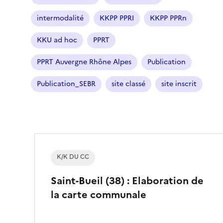
intermodalité
KKPP PPRI
KKPP PPRn
KKU ad hoc
PPRT
PPRT Auvergne Rhône Alpes
Publication
Publication_SEBR
site classé
site inscrit
K/K DU CC
Saint-Bueil (38) : Elaboration de
la carte communale