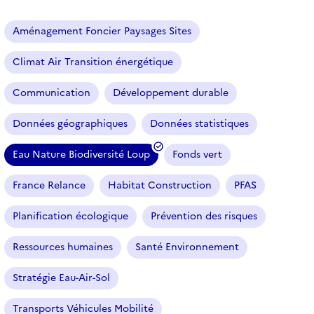
a
r
Aménagement Foncier Paysages Sites
t
i
Climat Air Transition énergétique
c
l
Communication
Développement durable
e
s
Données géographiques
Données statistiques
Eau Nature Biodiversité Loup
Fonds vert
(
f
France Relance
Habitat Construction
PFAS
i
l
Planification écologique
Prévention des risques
t
r
Ressources humaines
Santé Environnement
e
Stratégie Eau-Air-Sol
s
é
Transports Véhicules Mobilité
l