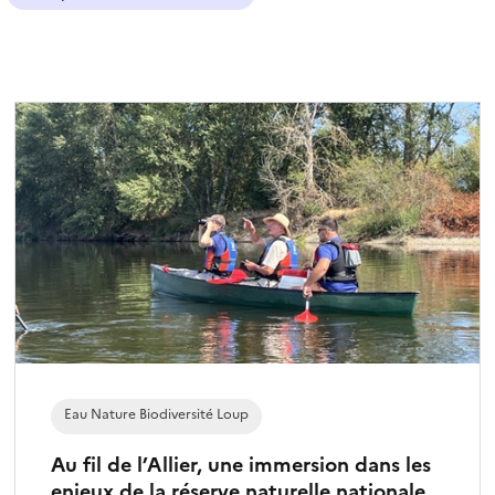
e
c
t
i
o
n
n
é
)
Eau Nature Biodiversité Loup
Au fil de l’Allier, une immersion dans les
enjeux de la réserve naturelle nationale