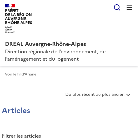
Reche
PRÉFET
DE LA RÉGION
AUVERGNE-
RHÔNE-ALPES
DREAL Auvergne-Rhône-Alpes
Direction régionale de l’environnement, de
l’aménagement et du logement
Voir le fil d'Ariane
T
Du plus récent au plus ancien
r
i
Articles
e
r
l
e
Filtrer les articles
s