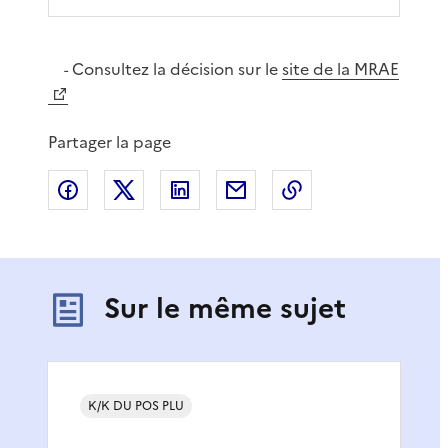
Consultez la décision sur le
site de la MRAE
-
Partager la page
Partager sur Facebook
Partager sur X
Partager sur LinkedIn
Partager par email
Copier le lien de 
Sur le même sujet
K/K DU POS PLU