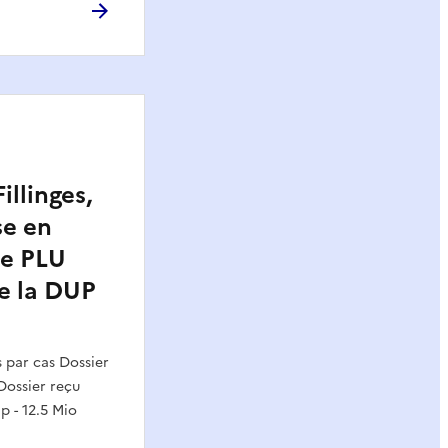
illinges,
se en
de PLU
e la DUP
par cas Dossier
ossier reçu
p - 12.5 Mio