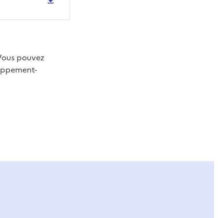
 Vous pouvez
oppement-
ier