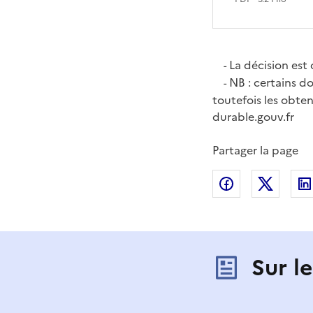
La décision est 
-
NB : certains d
-
toutefois les obten
durable.gouv.fr
Partager la page
Partager sur
Partag
Sur l