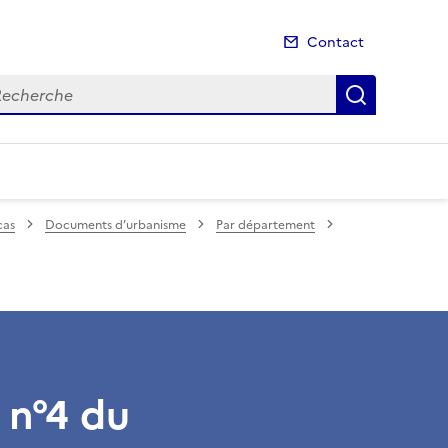
Contact
cherche
Recherch
cas
Documents d’urbanisme
Par département
 n°4 du