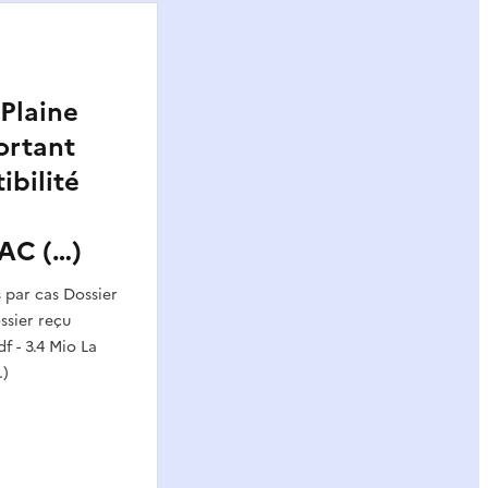
-Plaine
ortant
ibilité
AC (…)
par cas Dossier
sier reçu
f - 3.4 Mio La
…)