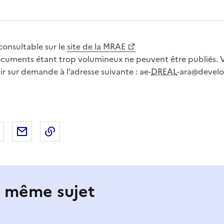
consultable sur le
site de la MRAE
ocuments étant trop volumineux ne peuvent être publiés.
ir sur demande à l’adresse suivante : ae-
DREAL
-ara@devel
 Facebook
er sur X
Partager sur LinkedIn
Partager par email
Copier le lien de la page dans le presse-pap
e même sujet