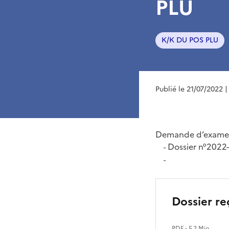
PLU
K/K DU POS PLU
Publié le 21/07/2022
|
Demande d’examen
Dossier n°202
-
-
Dossier re
PDF
- 5.2 Mio