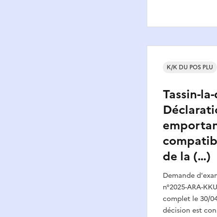
K/K DU POS PLU
Tassin-la
Déclarati
emportan
compatibi
de la (…)
Demande d'exame
n°2025-ARA-KKU-
complet le 30/04
décision est con