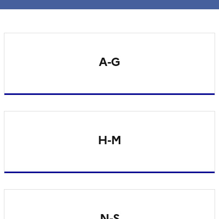
A-G
H-M
N-S