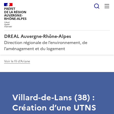
Reche
PRÉFET
DE LA RÉGION
AUVERGNE-
RHÔNE-ALPES
DREAL Auvergne-Rhône-Alpes
Direction régionale de l’environnement, de
l’aménagement et du logement
Voir le fil d'Ariane
Villard-de-Lans (38) :
Création d’une UTNS