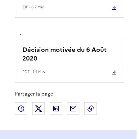
ZIP
- 8.2 Mio
-
Décision motivée du 6 Août
2020
PDF
- 1.4 Mio
Partager la page
Partager sur Facebook
Partager sur X
Partager sur LinkedIn
Partager par email
Copier le lien de 