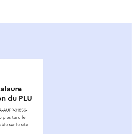
ier
Galaure
ion du PLU
A-AUPP-01856-
 plus tard le
ble sur le site