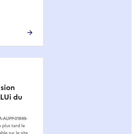
ision
PLUi du
A-AUPP-01849-
 plus tard le
ble sur le site