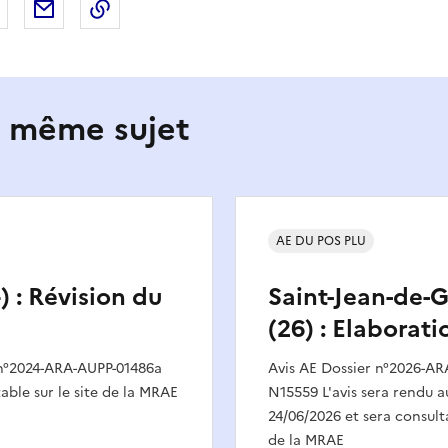
 Facebook
er sur X
Partager sur LinkedIn
Partager par email
Copier le lien de la page dans le presse-pap
e même sujet
AE DU POS PLU
) : Révision du
Saint-Jean-de-
(26) : Elaborat
 n°2024-ARA-AUPP-01486a
Avis AE Dossier n°2026-AR
table sur le site de la MRAE
N15559 L'avis sera rendu au
24/06/2026 et sera consulta
de la MRAE