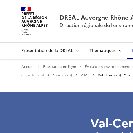
PRÉFET
DREAL Auvergne-Rhône-
DE LA RÉGION
AUVERGNE-
Direction régionale de l’envir
RHÔNE-ALPES
Présentation de la DREAL
Thématiques
Accueil
Ressources en ligne
Évaluation environnementale 
département
Savoie (73)
2021
Val-Cenis (73) : Mod
Val-Cen