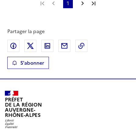
Première page
Page précédente
1
Page suivante
Dernière page
Partager la page
Partager sur Facebook
Partager sur X
Partager sur LinkedIn
Partager par email
Copier le lien de la 
S'abonner
PRÉFET
DE LA RÉGION
AUVERGNE-
RHÔNE-ALPES