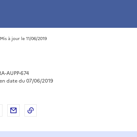
 Mis à jour le 11/06/2019
RA-AUPP-674
 en date du 07/06/2019
 Facebook
er sur X
Partager sur LinkedIn
Partager par email
Copier le lien de la page dans le presse-pap