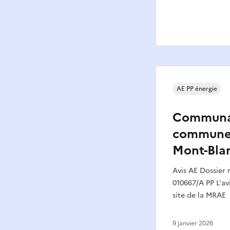
AE PP énergie
Communa
communes
Mont-Blan
Avis AE Dossier
010667/A PP L'avi
site de la MRAE
9 janvier 2026