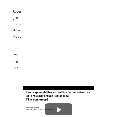
l
L
Auver
a
gne-
Rhône
v
-Alpes
(vidéo
i
,
durée
d
: 25
min
é
50 s)
o
L