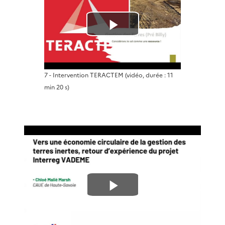
L
i
7 - Intervention TERACTEM
(vidéo, durée : 11
r
min 20 s)
e
l
a
v
L
i
i