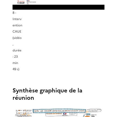
d
r
8 -
é
Interv
e
ention
o
CAUE
l
(vidéo
,
a
durée
: 23
v
min
49 s)
i
d
Synthèse graphique de la
réunion
é
o