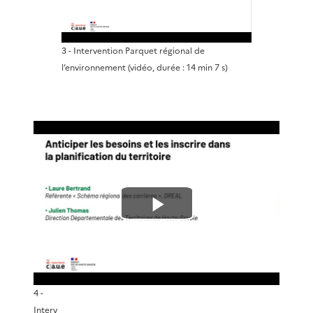
i
3 - Intervention Parquet régional de
r
l’environnement
(vidéo, durée : 14 min 7 s)
e
l
a
v
L
i
i
d
r
4 -
é
Interv