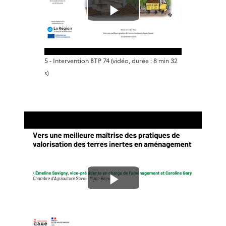
L
i
5 - Intervention BTP 74
(vidéo, durée : 8 min 32
r
s)
e
l
a
v
L
i
i
d