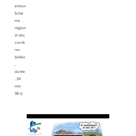
e
ention
o
Sché
l
ma
région
a
al des
carriè
v
res
(vidéo
i
,
durée
d
: 34
min
é
36 s)
o