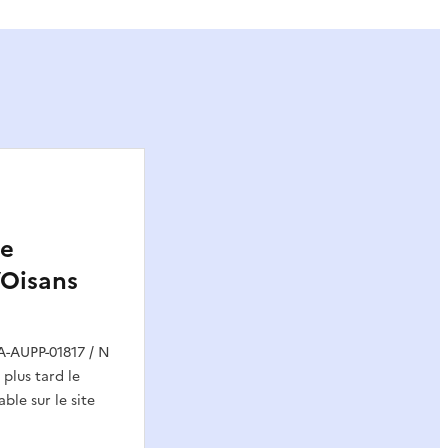
e
’Oisans
A-AUPP-01817 / N
 plus tard le
ble sur le site