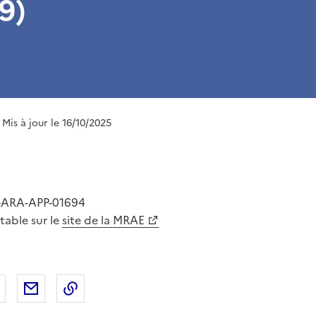
9)
| Mis à jour le 16/10/2025
-ARA-APP-01694
ltable sur le
site de la MRAE
 Facebook
er sur X
Partager sur LinkedIn
Partager par email
Copier le lien de la page dans le presse-pap