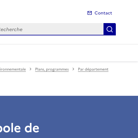
Contact
cherche
Recherch
nvironnementale
Plans, programmes
Par département
pole de