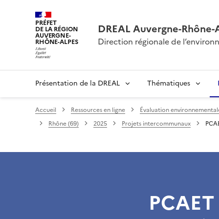
PRÉFET
DREAL Auvergne-Rhône-
DE LA RÉGION
AUVERGNE-
Direction régionale de l’envir
RHÔNE-ALPES
Présentation de la DREAL
Thématiques
Accueil
Ressources en ligne
Évaluation environnementale 
Rhône (69)
2025
Projets intercommunaux
PCAE
PCAET 