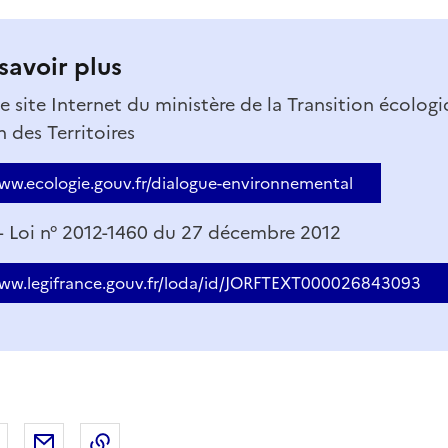
savoir plus
e site Internet du ministère de la Transition écolog
 des Territoires
www.ecologie.gouv.fr/dialogue-environnemental
 - Loi n° 2012-1460 du 27 décembre 2012
www.legifrance.gouv.fr/loda/id/JORFTEXT000026843093
 Facebook
er sur X
Partager sur LinkedIn
Partager par email
Copier le lien de la page dans le presse-pap