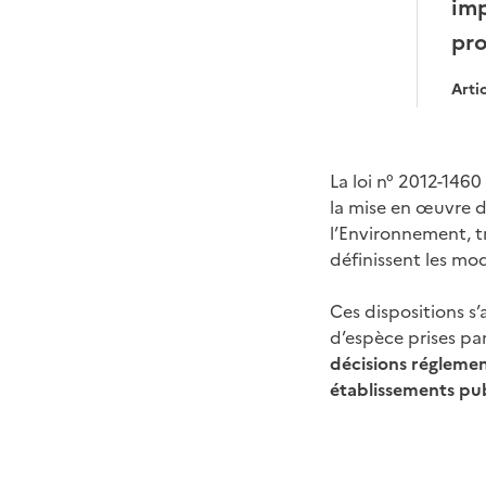
imp
pro
Arti
La loi n° 2012-146
la mise en œuvre d
l’Environnement, tr
définissent les mod
Ces dispositions s’
d’espèce prises par
décisions réglement
établissements pu