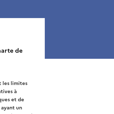
harte de
 les limites
atives à
ques et de
s ayant un