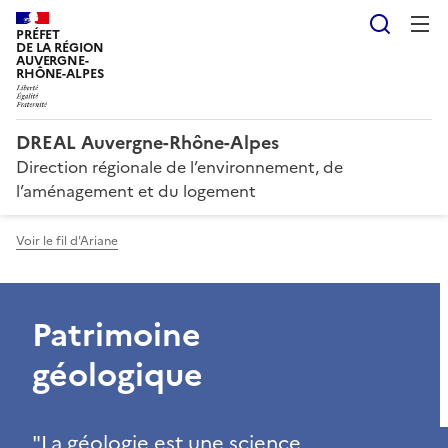
Reche
PRÉFET
DE LA RÉGION
AUVERGNE-
RHÔNE-ALPES
DREAL Auvergne-Rhône-Alpes
Direction régionale de l’environnement, de
l’aménagement et du logement
Voir le fil d'Ariane
Patrimoine
géologique
"La géologie est une science