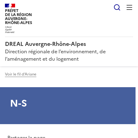
Reche
PRÉFET
DE LA RÉGION
AUVERGNE-
RHÔNE-ALPES
DREAL Auvergne-Rhône-Alpes
Direction régionale de l’environnement, de
l’aménagement et du logement
Voir le fil d'Ariane
N-S
Partager la page