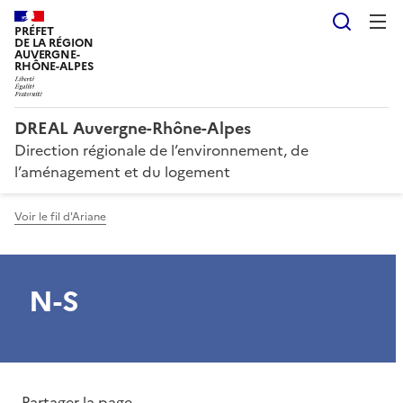
Reche
PRÉFET
DE LA RÉGION
AUVERGNE-
RHÔNE-ALPES
DREAL Auvergne-Rhône-Alpes
Direction régionale de l’environnement, de
l’aménagement et du logement
Voir le fil d'Ariane
N-S
Partager la page