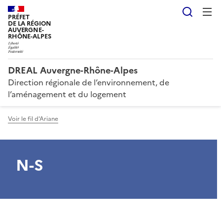
Reche
PRÉFET
DE LA RÉGION
AUVERGNE-
RHÔNE-ALPES
DREAL Auvergne-Rhône-Alpes
Direction régionale de l’environnement, de
l’aménagement et du logement
Voir le fil d'Ariane
N-S