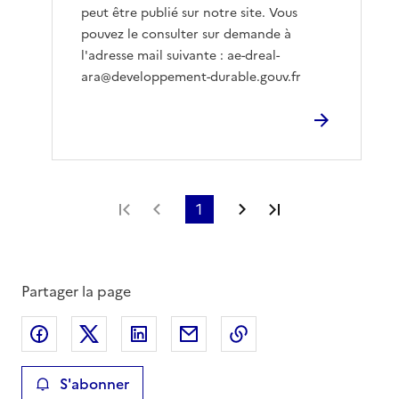
peut être publié sur notre site. Vous
pouvez le consulter sur demande à
l'adresse mail suivante : ae-dreal-
ara@developpement-durable.gouv.fr
Première page
Page précédente
1
Page suivante
Dernière page
Partager la page
Partager sur Facebook
Partager sur X
Partager sur LinkedIn
Partager par email
Copier le lien de la 
S'abonner