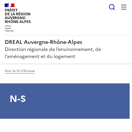
Reche
PRÉFET
DE LA RÉGION
AUVERGNE-
RHÔNE-ALPES
DREAL Auvergne-Rhône-Alpes
Direction régionale de l’environnement, de
l’aménagement et du logement
Voir le fil d'Ariane
N-S