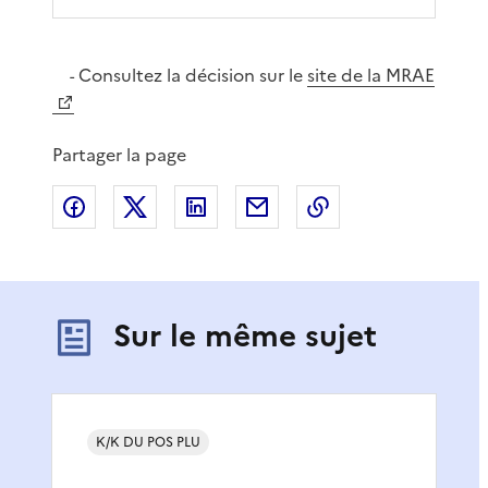
Consultez la décision sur le
site de la MRAE
-
Partager la page
Partager sur Facebook
Partager sur X
Partager sur LinkedIn
Partager par email
Copier le lien de 
Sur le même sujet
K/K DU POS PLU