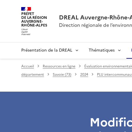
PRÉFET
DREAL Auvergne-Rhône-
DE LA RÉGION
AUVERGNE-
Direction régionale de l’envir
RHÔNE-ALPES
Présentation de la DREAL
Thématiques
Accueil
Ressources en ligne
Évaluation environnementale 
département
Savoie (73)
2024
PLU intercommunau
Modifi