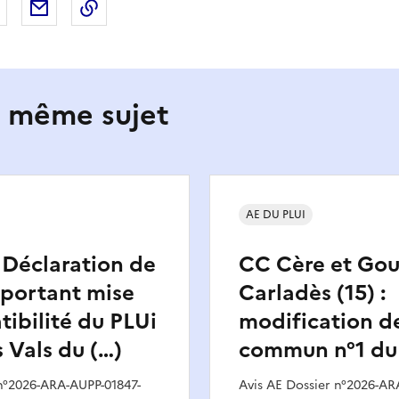
 Facebook
er sur X
Partager sur LinkedIn
Partager par email
Copier le lien de la page dans le presse-pap
e même sujet
AE DU PLUI
: Déclaration de
CC Cère et Gou
mportant mise
Carladès (15) :
ibilité du PLUi
modification de
 Vals du (…)
commun n°1 du
 n°2026-ARA-AUPP-01847-
Avis AE Dossier n°2026-AR