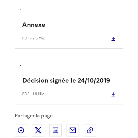
-
Annexe
PDF
- 2.5 Mio
-
Décision signée le 24/10/2019
PDF
- 1.6 Mio
Partager la page
Partager sur Facebook
Partager sur X
Partager sur LinkedIn
Partager par email
Copier le lien de 