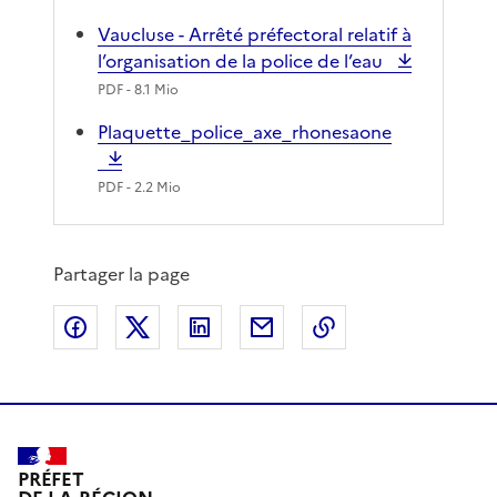
Vaucluse - Arrêté préfectoral relatif à
l’organisation de la police de l’eau
PDF
- 8.1 Mio
Plaquette_police_axe_rhonesaone
PDF
- 2.2 Mio
Partager la page
Partager sur Facebook
Partager sur X
Partager sur LinkedIn
Partager par email
Copier le lien de 
PRÉFET