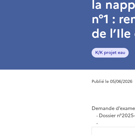
la napp
n°1 : r
de l’Ile
K/K projet eau
Publié le 05/06/2026
Demande d’examen
Dossier n°202
-
-