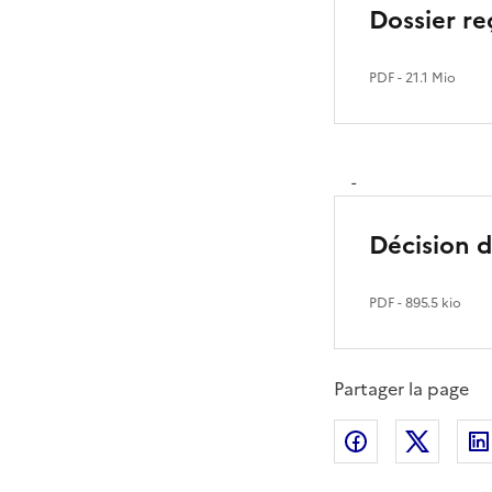
Dossier re
PDF
- 21.1 Mio
-
Décision d
PDF
- 895.5 kio
Partager la page
Partager sur
Partag