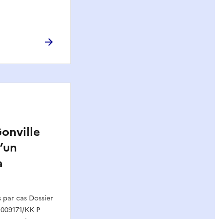
onville
d’un
a
par cas Dossier
 009171/KK P