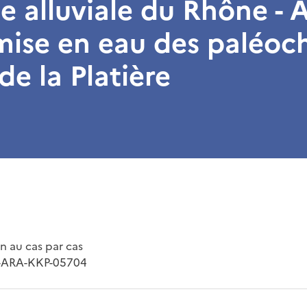
e alluviale du Rhône - 
emise en eau des paléo
 de la Platière
 au cas par cas
5-ARA-KKP-05704