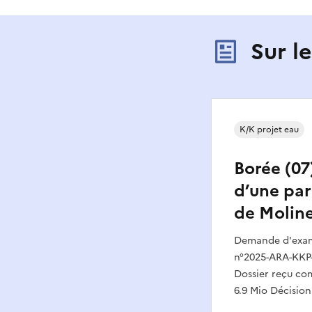
Sur l
K/K projet eau
Borée (07
d’une par
de Molin
Demande d'exame
n°2025-ARA-KKP-
Dossier reçu com
6.9 Mio Décision