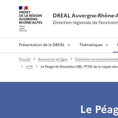
PRÉFET
DREAL Auvergne-Rhône-
DE LA RÉGION
AUVERGNE-
Direction régionale de l’envir
RHÔNE-ALPES
Présentation de la DREAL
Thématiques
Accueil
Ressources en ligne
Évaluation environnementale 
H-M
Le Péage-de-Roussillon (38) : PTGE de la nappe alluv
Le Péag