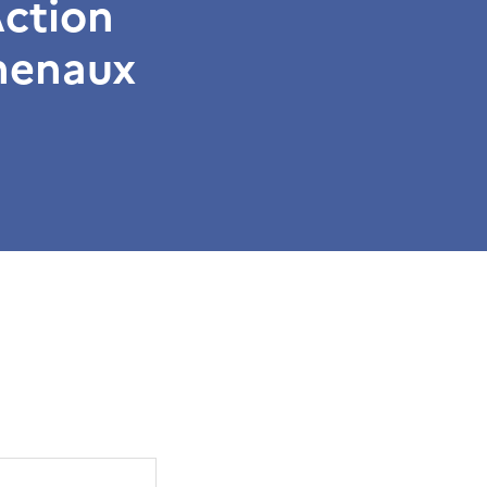
Action
chenaux