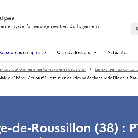
Alpes
onnement, de l’aménagement et du logement
Re
Ressources en ligne
Grands dossiers
Actualités
(publications réglementaires - avis et décisions)
Les examens au cas par 
iale du Rhône - Action n°1 : remise en eau des paléochenaux de l’Ile de la Plat
e-de-Roussillon (38) : 