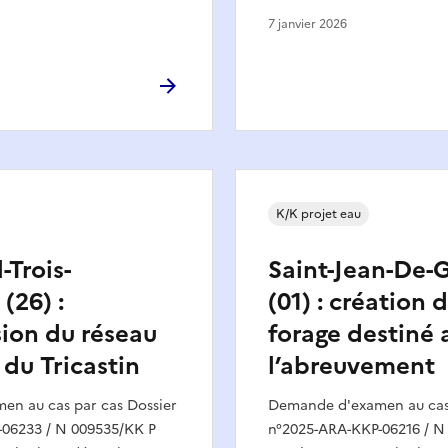
7 janvier 2026
K/K projet eau
-Trois-
Saint-Jean-De-G
(26) :
(01) : création 
ion du réseau
forage destiné 
 du Tricastin
l’abreuvement
n au cas par cas Dossier
Demande d'examen au cas 
06233 / N 009535/KK P
n°2025-ARA-KKP-06216 / N