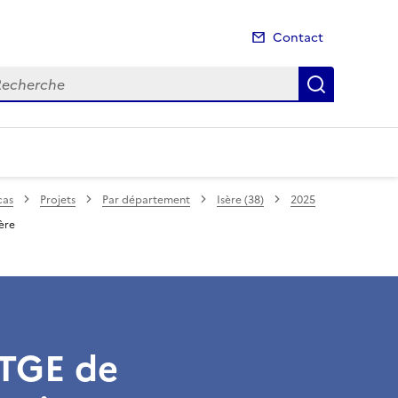
Contact
cherche
Recherch
cas
Projets
Par département
Isère (38)
2025
ière
PTGE de