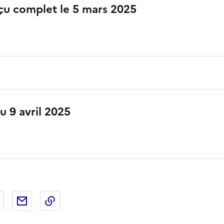
çu complet le 5 mars 2025
u 9 avril 2025
 Facebook
er sur X
Partager sur LinkedIn
Partager par email
Copier le lien de la page dans le presse-pap