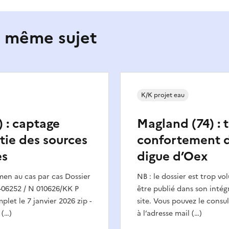
e même sujet
K/K projet eau
) : captage
Magland (74) : 
tie des sources
confortement d
es
digue d’Oex
n au cas par cas Dossier
NB : le dossier est trop v
06252 / N 010626/KK P
être publié dans son intégr
plet le 7 janvier 2026 zip -
site. Vous pouvez le cons
 (…)
à l’adresse mail (…)