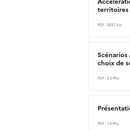
Accélérati
territoires
PDF
- 503.7 kio
Scénarios 
choix de s
PDF
- 2.5 Mio
Présentati
PDF
- 1.5 Mio