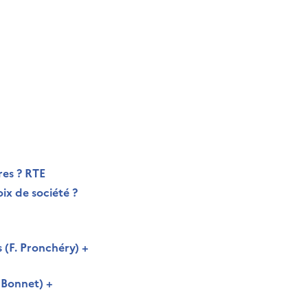
ires ? RTE
ix de société ?
s (F. Pronchéry) +
. Bonnet) +