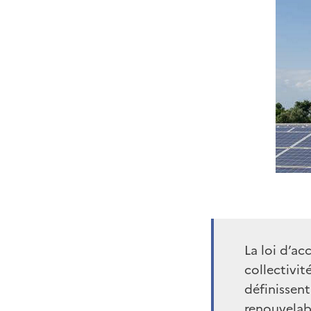
La loi d’ac
collectivit
définissen
renouvelabl