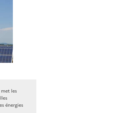
 met les
lles
es énergies