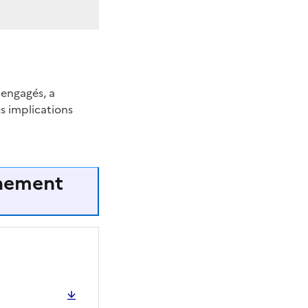
 engagés, a
es implications
énement