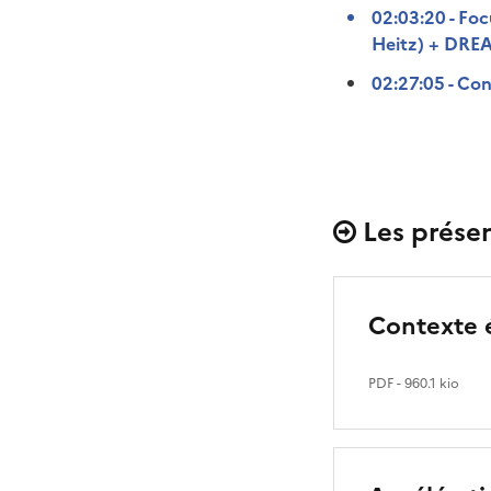
02:03:20 - Foc
Heitz) + DRE
02:27:05 - Co
Les présen
Contexte 
PDF
- 960.1 kio