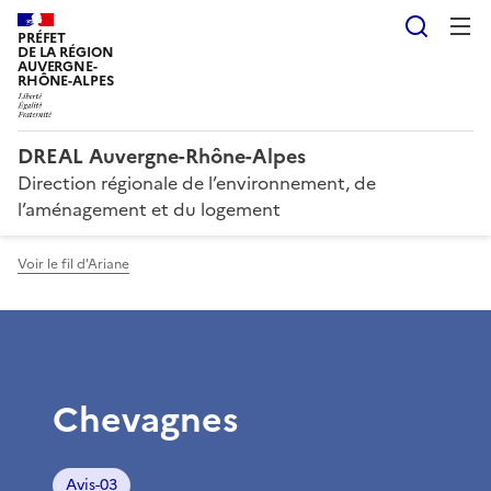
Reche
PRÉFET
DE LA RÉGION
AUVERGNE-
RHÔNE-ALPES
DREAL Auvergne-Rhône-Alpes
Direction régionale de l’environnement, de
l’aménagement et du logement
Voir le fil d'Ariane
Chevagnes
Avis-03