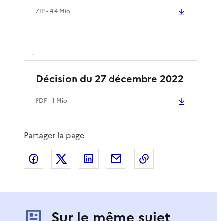
ZIP
- 4.4 Mio
-
Décision du 27 décembre 2022
PDF
- 1 Mio
Partager la page
Partager sur Facebook
Partager sur X
Partager sur LinkedIn
Partager par email
Copier le lien de 
Sur le même sujet