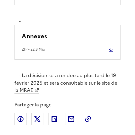
-
Annexes
ZIP
- 22.8 Mio
La décision sera rendue au plus tard le 19
-
février 2025 et sera consultable sur le
site de
la MRAE
Partager la page
Partager sur Facebook
Partager sur X
Partager sur LinkedIn
Partager par email
Copier le lien de 