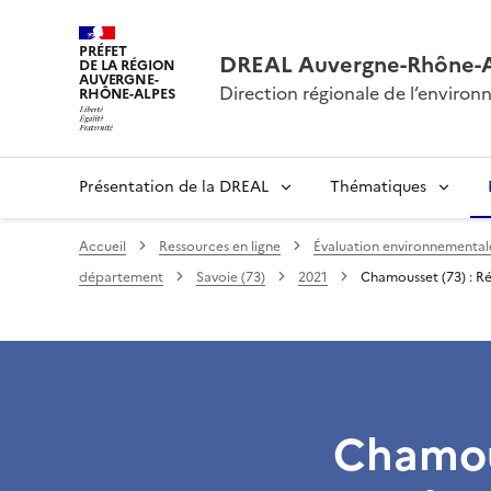
PRÉFET
DREAL Auvergne-Rhône-
DE LA RÉGION
AUVERGNE-
Direction régionale de l’envir
RHÔNE-ALPES
Présentation de la DREAL
Thématiques
Accueil
Ressources en ligne
Évaluation environnementale 
département
Savoie (73)
2021
Chamousset (73) : Ré
Chamous