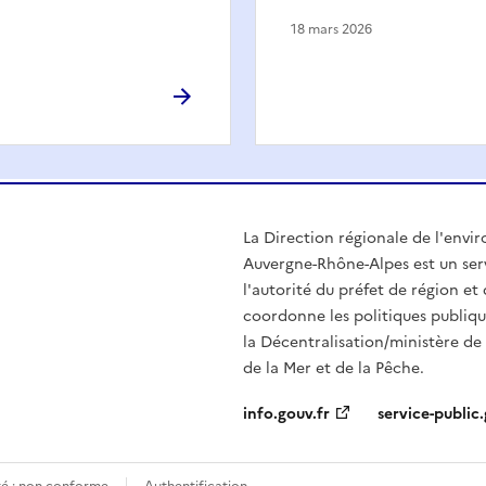
18 mars 2026
La Direction régionale de l'env
Auvergne-Rhône-Alpes est un serv
l'autorité du préfet de région e
coordonne les politiques publiqu
la Décentralisation/ministère de l
de la Mer et de la Pêche.
info.gouv.fr
service-public.
ité : non conforme
Authentification