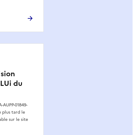
ision
PLUi du
A-AUPP-01849-
 plus tard le
ble sur le site