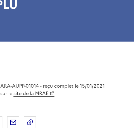
PLU
ARA-AUPP-01014 - reçu complet le 15/01/2021
 sur le
site de la MRAE
 Facebook
er sur X
Partager sur LinkedIn
Partager par email
Copier le lien de la page dans le presse-pap