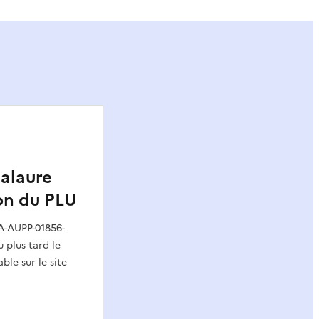
Galaure
ion du PLU
A-AUPP-01856-
 plus tard le
ble sur le site