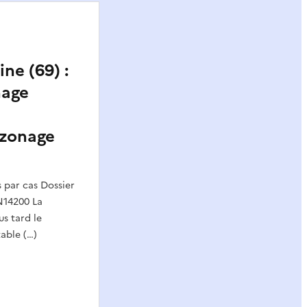
ne (69) :
nage
 zonage
par cas Dossier
N14200 La
us tard le
table (…)