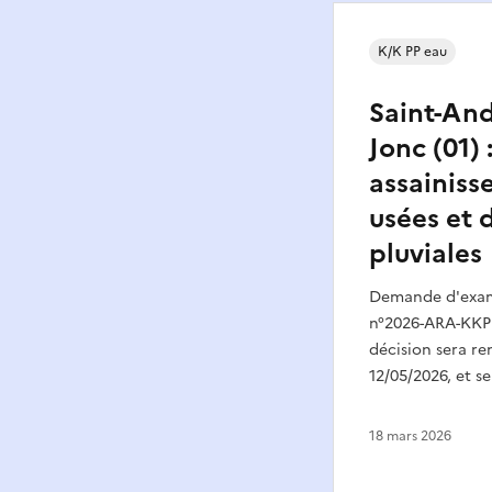
K/K PP eau
Saint-And
Jonc (01)
assainiss
usées et 
pluviales
Demande d'exame
n°2026-ARA-KKPP
décision sera re
12/05/2026, et s
18 mars 2026