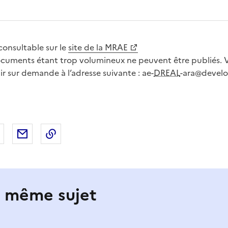
consultable sur le
site de la MRAE
ocuments étant trop volumineux ne peuvent être publiés.
ir sur demande à l’adresse suivante : ae-
DREAL
-ara@devel
 Facebook
er sur X
Partager sur LinkedIn
Partager par email
Copier le lien de la page dans le presse-pap
e même sujet