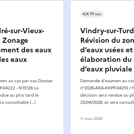
K/K PP eau
ré-sur-Vieux-
Vindry-sur-Turdi
 : Zonage
Révision du zo
ement des eaux
d’eaux usées et
des eaux
élaboration du
d’eaux pluviale
n au cas par cas Dossier
Demande d'examen au cas 
-04222 - N15126 La
n°2026-ARA-KKPP-04210 / 
ndue au plus tard le
décision sera rendue au pl
era consultable (…)
25/04/2026, et sera consul
11 mars 2026