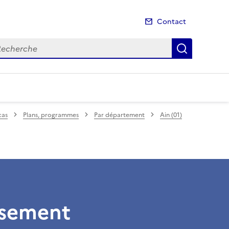
Contact
cherche
Recherch
cas
Plans, programmes
Par département
Ain (01)
ssement