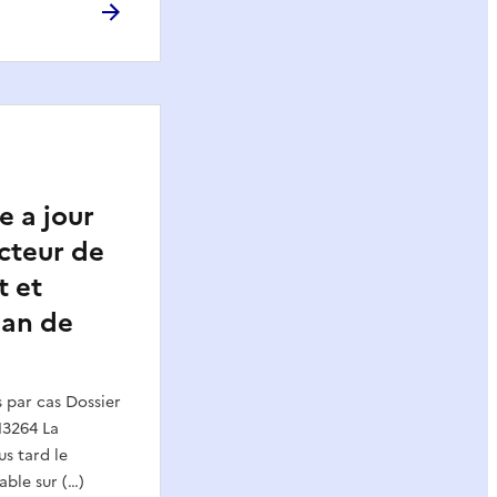
se a jour
cteur de
t et
lan de
par cas Dossier
13264 La
us tard le
able sur (…)