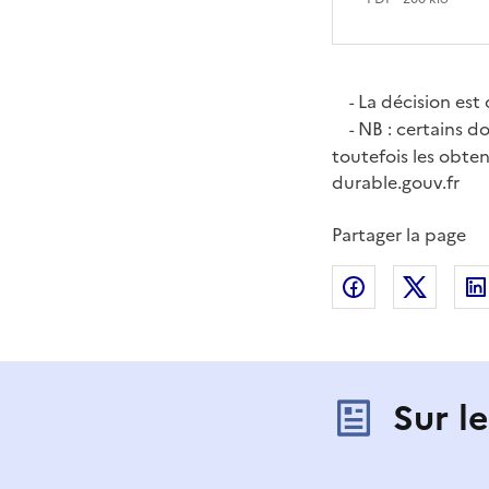
La décision est 
-
NB : certains d
-
toutefois les obten
durable.gouv.fr
Partager la page
Partager sur
Partag
Sur l