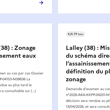
K/K PP eau
(38) : Zonage
Lalley (38) : Mi
ssement eaux
du schéma dire
l’assainissemen
définition du p
n au cas par cas Dossier
zonage
P-04153-N09636 La
ndue au plus tard le
Demande d'examen au cas 
era consultable sur (…)
n°2026-ARA-KKPP-04201-N
décision sera rendue au pl
13/04/2026, et sera consult