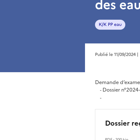
des eau
K/K PP eau
Publié le 11/09/2024
|
Demande d’examen
Dossier n°202
-
-
Dossier re
PDF
- 200 kio