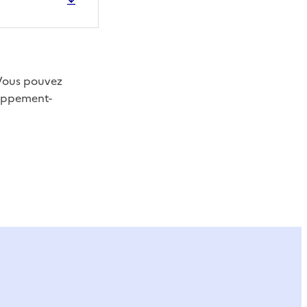
 Vous pouvez
oppement-
ier