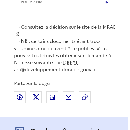
PDF
- 6.3 Mio
Consultez la décision sur le
site de la MRAE
-
NB : certains documents étant trop
-
volumineux ne peuvent être publiés. Vous
pouvez toutefois les obtenir sur demande à
l’adresse suivante : ae-
DREAL
-
ara@developpement-durable.gouv.fr
Partager la page
Partager sur Facebook
Partager sur X
Partager sur LinkedIn
Partager par email
Copier le lien de 