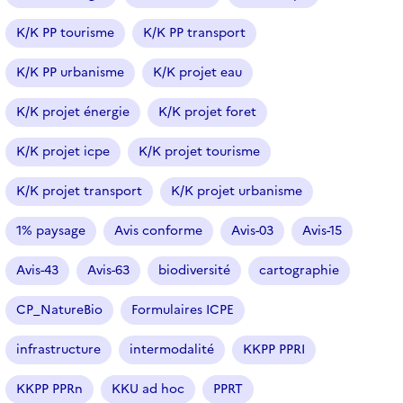
é
K/K PP tourisme
K/K PP transport
l
e
K/K PP urbanisme
K/K projet eau
c
t
K/K projet énergie
K/K projet foret
i
o
K/K projet icpe
K/K projet tourisme
n
n
K/K projet transport
K/K projet urbanisme
é
1% paysage
Avis conforme
Avis-03
Avis-15
)
Avis-43
Avis-63
biodiversité
cartographie
CP_NatureBio
Formulaires ICPE
infrastructure
intermodalité
KKPP PPRI
KKPP PPRn
KKU ad hoc
PPRT