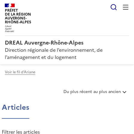
Reche
PRÉFET
DE LA RÉGION
AUVERGNE-
RHÔNE-ALPES
DREAL Auvergne-Rhône-Alpes
Direction régionale de l’environnement, de
l’aménagement et du logement
Voir le fil d'Ariane
T
Du plus récent au plus ancien
r
i
Articles
e
r
l
e
Filtrer les articles
s