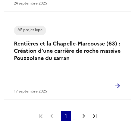
24 septembre 2025
AE projet icpe
Rentières et la Chapelle-Marcousse (63) :
Création d’une carrière de roche massive
Pouzzolane du sarran
17 septembre 2025
Première page
Page précédente
1
Page suivante
Dernière page
…