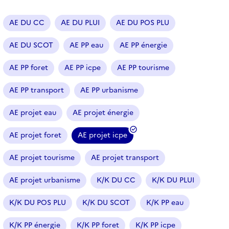
a
r
AE DU CC
AE DU PLUI
AE DU POS PLU
t
i
AE DU SCOT
AE PP eau
AE PP énergie
c
l
AE PP foret
AE PP icpe
AE PP tourisme
e
s
AE PP transport
AE PP urbanisme
AE projet eau
AE projet énergie
AE projet foret
AE projet icpe
(
f
AE projet tourisme
AE projet transport
i
l
AE projet urbanisme
K/K DU CC
K/K DU PLUI
t
r
K/K DU POS PLU
K/K DU SCOT
K/K PP eau
e
K/K PP énergie
K/K PP foret
K/K PP icpe
s