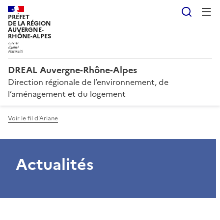
Reche
PRÉFET
DE LA RÉGION
AUVERGNE-
RHÔNE-ALPES
DREAL Auvergne-Rhône-Alpes
Direction régionale de l’environnement, de
l’aménagement et du logement
Voir le fil d'Ariane
Actualités