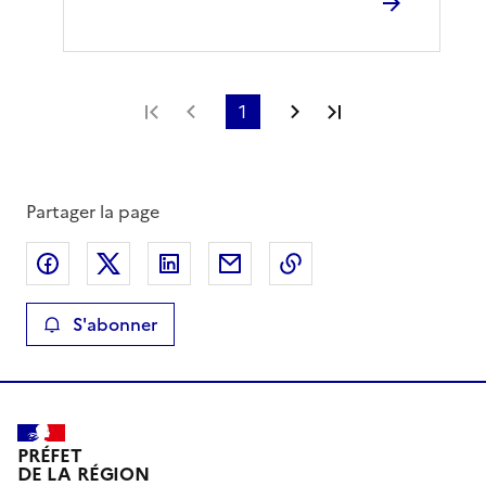
Première page
Page précédente
1
Page suivante
Dernière page
Partager la page
Partager sur Facebook
Partager sur X
Partager sur LinkedIn
Partager par email
Copier le lien de la 
S'abonner
PRÉFET
DE LA RÉGION