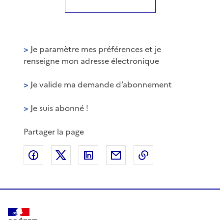
>
Je paramètre mes préférences et je
renseigne mon adresse électronique
>
Je valide ma demande d’abonnement
>
Je suis abonné !
Partager la page
Partager sur Facebook
Partager sur X
Partager sur LinkedIn
Partager par email
Copier le lien de 