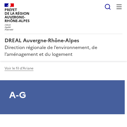
Reche
PRÉFET
DE LA RÉGION
AUVERGNE-
RHÔNE-ALPES
DREAL Auvergne-Rhône-Alpes
Direction régionale de l’environnement, de
l’aménagement et du logement
Voir le fil d'Ariane
A-G