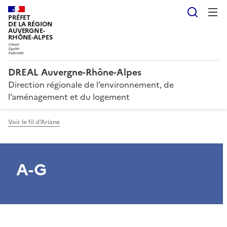
Reche
PRÉFET
DE LA RÉGION
AUVERGNE-
RHÔNE-ALPES
DREAL Auvergne-Rhône-Alpes
Direction régionale de l’environnement, de
l’aménagement et du logement
Voir le fil d'Ariane
A-G