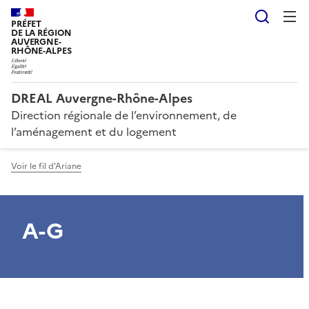
Reche
PRÉFET
DE LA RÉGION
AUVERGNE-
RHÔNE-ALPES
DREAL Auvergne-Rhône-Alpes
Direction régionale de l’environnement, de
l’aménagement et du logement
Voir le fil d'Ariane
A-G