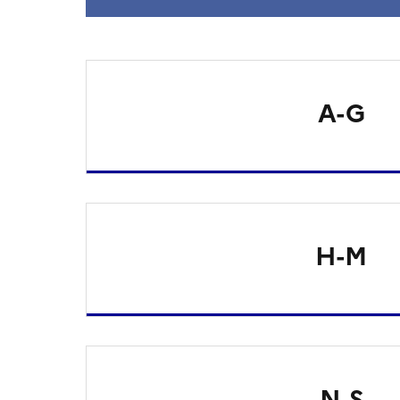
A-G
H-M
N-S