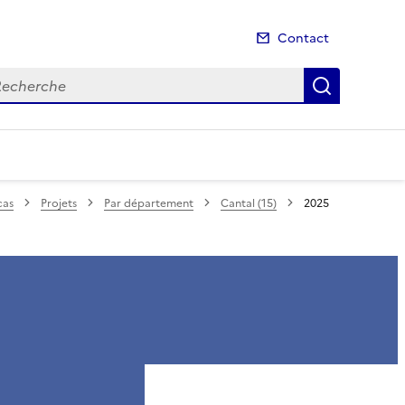
Contact
cherche
Recherch
cas
Projets
Par département
Cantal (15)
2025