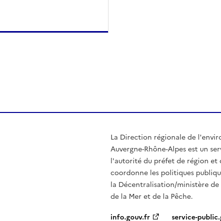
ien de la page dans le presse-papier
La Direction régionale de l'env
Auvergne-Rhône-Alpes est un serv
l'autorité du préfet de région e
coordonne les politiques publiqu
la Décentralisation/ministère de l
de la Mer et de la Pêche.
info.gouv.fr
service-public.