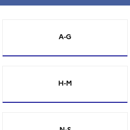
A-G
H-M
N-S