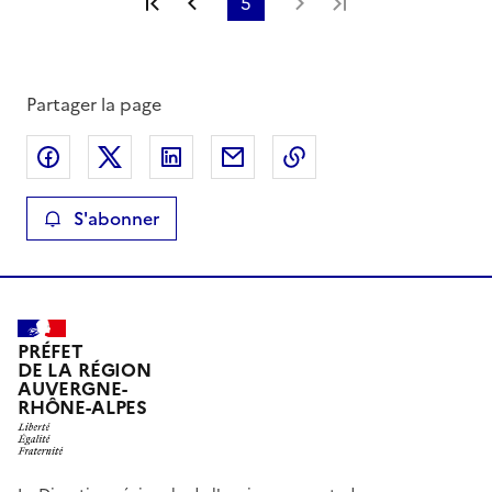
Première page
Page précédente
5
Page suivante
Dernière page
Partager la page
Partager sur Facebook
Partager sur X
Partager sur LinkedIn
Partager par email
Copier le lien de la 
S'abonner
PRÉFET
DE LA RÉGION
AUVERGNE-
RHÔNE-ALPES