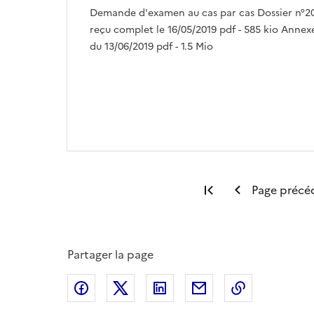
Demande d'examen au cas par cas Dossier n°20
reçu complet le 16/05/2019 pdf - 585 kio Annexe
du 13/06/2019 pdf - 1.5 Mio
Première page
Page précé
Partager la page
Partager sur Facebook
Partager sur X
Partager sur LinkedIn
Partager par email
Copier le l