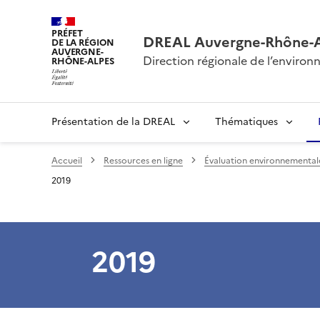
PRÉFET
DREAL Auvergne-Rhône-
DE LA RÉGION
AUVERGNE-
Direction régionale de l’envir
RHÔNE-ALPES
Présentation de la DREAL
Thématiques
Accueil
Ressources en ligne
Évaluation environnementale 
2019
2019