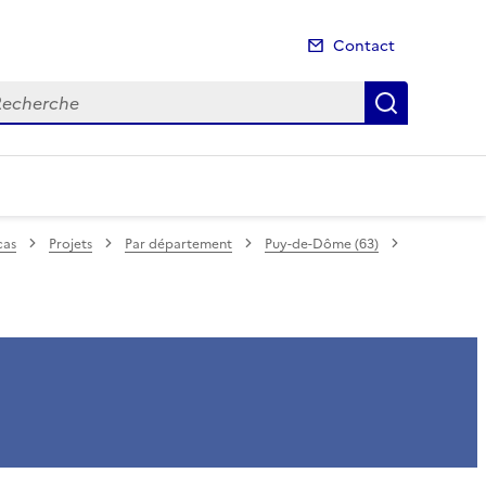
Contact
cherche
Recherch
cas
Projets
Par département
Puy-de-Dôme (63)