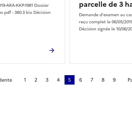
parcelle de 3 h
19-ARA-KKP-1981 Dossier
s pdf - 360.3 kio Décision
Demande d'examen au cas 
reçu complet le 06/05/2019 
Décision signée le 10/06/20
dente
1
2
3
4
5
6
7
8
9
P
ien de la page dans le presse-papier