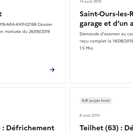
14 août 2019
t
Saint-Ours-les-
garage et d’un 
019-ARA-KKP-02168 Dossier
ion motivée du 26/09/2019
Demande d'examen au cas 
reçu complet le 14/08/2019 
1.5 Mio
K/K projet foret
8 août 2019
 : Défrichement
Teilhet (63) : 