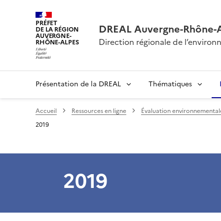
PRÉFET
DREAL Auvergne-Rhône-
DE LA RÉGION
AUVERGNE-
Direction régionale de l’envir
RHÔNE-ALPES
Présentation de la DREAL
Thématiques
Accueil
Ressources en ligne
Évaluation environnementale 
2019
2019