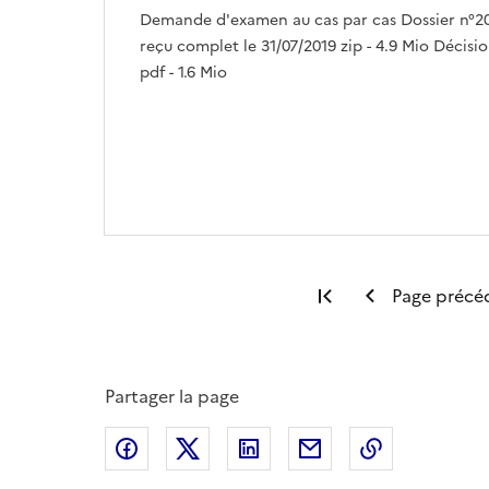
Demande d'examen au cas par cas Dossier n°2
reçu complet le 31/07/2019 zip - 4.9 Mio Décis
pdf - 1.6 Mio
Première page
Page précé
Partager la page
Partager sur Facebook
Partager sur X
Partager sur LinkedIn
Partager par email
Copier le l