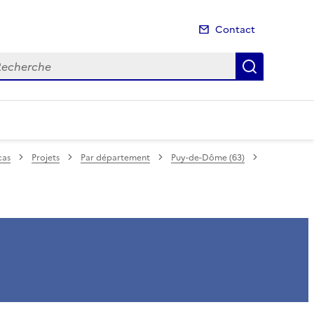
Contact
cherche
Recherch
cas
Projets
Par département
Puy-de-Dôme (63)