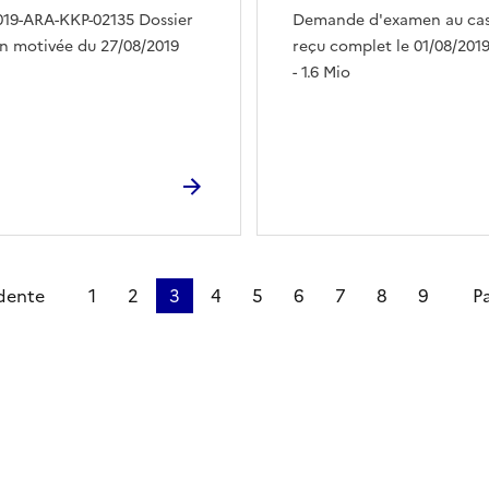
019-ARA-KKP-02135 Dossier
Demande d'examen au cas 
ion motivée du 27/08/2019
reçu complet le 01/08/2019
- 1.6 Mio
dente
1
2
3
4
5
6
7
8
9
P
ien de la page dans le presse-papier