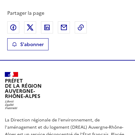
Partager la page
Partager sur Facebook
Partager sur X
Partager sur LinkedIn
Partager par email
Copier le lien de la 
S'abonner
PRÉFET
DE LA RÉGION
AUVERGNE-
RHÔNE-ALPES
La Direction régionale de l'environnement, de
l'aménagement et du logement (DREAL) Auvergne-Rhône-
Alpes est un service déconcentré de l'État français. Placée