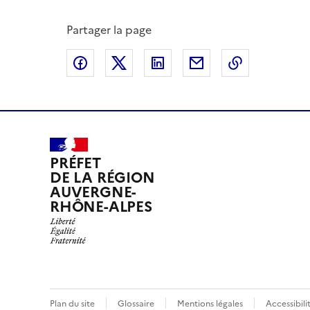
Partager la page
Partager sur Facebook
Partager sur X
Partager sur LinkedIn
Partager par email
Copier le l
PRÉFET
DE LA RÉGION
AUVERGNE-
RHÔNE-ALPES
Plan du site
Glossaire
Mentions légales
Accessibil