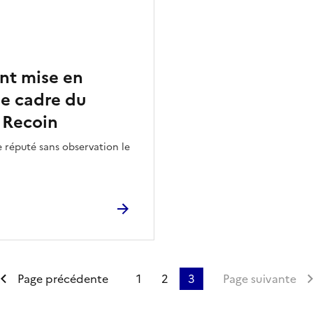
nt mise en
le cadre du
 Recoin
e réputé sans observation le
emière page
Page précédente
1
2
3
Page suivante