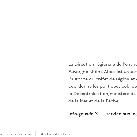
ien de la page dans le presse-papier
La Direction régionale de l'env
Auvergne-Rhône-Alpes est un serv
l'autorité du préfet de région e
coordonne les politiques publiqu
la Décentralisation/ministère de l
de la Mer et de la Pêche.
info.gouv.fr
service-public.
ité : non conforme
Authentification