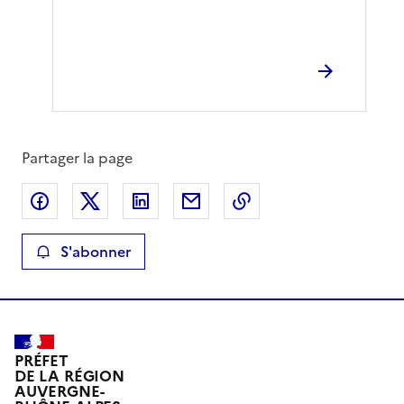
Partager la page
Partager sur Facebook
Partager sur X
Partager sur LinkedIn
Partager par email
Copier le lien de la 
S'abonner
PRÉFET
DE LA RÉGION
AUVERGNE-