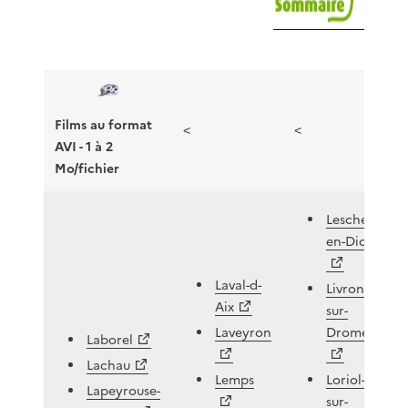
Films au format
<
<
AVI - 1 à 2
Mo/fichier
Lesches-
en-Diois
Laval-d-
Livron-
Aix
sur-
Laveyron
Drome
Laborel
Lachau
Lemps
Loriol-
Lapeyrouse-
sur-