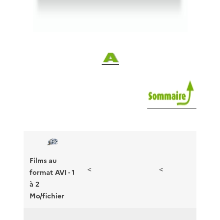
Films au
<
<
format AVI - 1
à 2
Mo/fichier