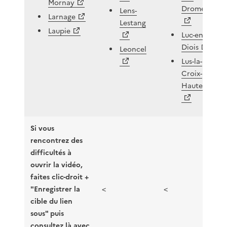
Mornay
Drome
Lens-
Larnage
Lestang
Laupie
Luc-en-
Diois
Leoncel
Lus-la-
Croix-
Haute
Si vous
rencontrez des
difficultés à
ouvrir la vidéo,
faites clic-droit +
"Enregistrer la
<
<
cible du lien
sous" puis
consultez là avec