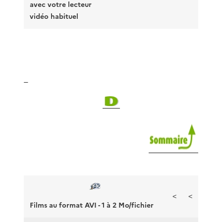
avec votre lecteur
vidéo habituel
_
<
<
Films au format AVI - 1 à 2 Mo/fichier