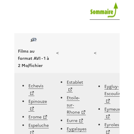
Films au
<
<
format AVI - 1 à
2 Mo/fichier
Establet
Echevis
Eygluy-
Escoulin
Etoile-
Epinouze
sur-
Eymeux
Rhone
Erome
Eurre
Eyroles
Espeluche
Eygalayes