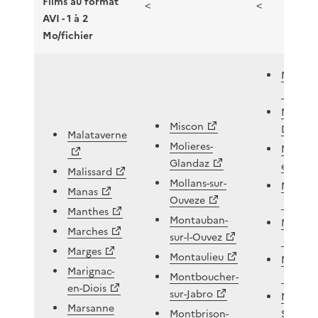
Films au format
<
<
AVI - 1 à 2
Mo/fichier
Montjo
Montlau
Miscon
Diois
Malataverne
Molieres-
Montma
Glandaz
en-Dioi
Malissard
Mollans-sur-
Montm
Manas
Ouveze
Manthes
Montauban-
Montmi
Marches
sur-l-Ouvez
Marges
Montaulieu
Montoi
Marignac-
Montboucher-
en-Diois
sur-Jabro
Montrea
Marsanne
Montbrison-
Source