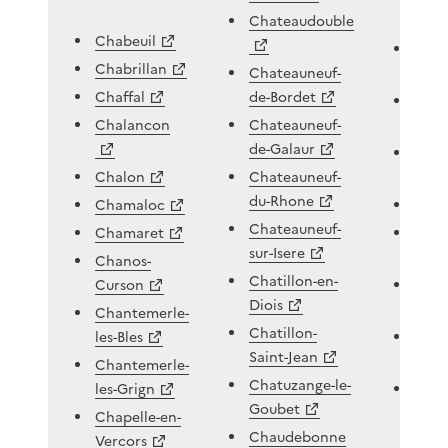
Chateaudouble
Chabeuil
Cob
Chabrillan
Chateauneuf-
Chaffal
de-Bordet
Colo
Chalancon
Chateauneuf-
de-Galaur
Com
Chalon
Chateauneuf-
du-Rhone
Chamaloc
Com
Chateauneuf-
Chamaret
Cond
sur-Isere
Chanos-
Chatillon-en-
Curson
Cond
Diois
Chantemerle-
Chatillon-
les-Bles
Corn
Saint-Jean
Chantemerle-
Chatuzange-le-
les-Grign
Corn
Goubet
sur-l
Chapelle-en-
Chaudebonne
Vercors