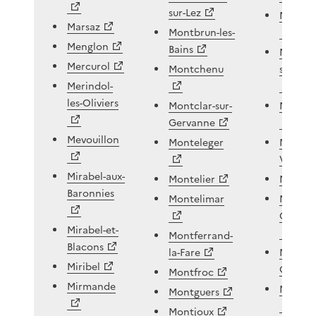
sur-Lez
Montri
Marsaz
Montbrun-les-
Menglon
Bains
Montse
Mercurol
Montchenu
sur-Lau
Merindol-
les-Oliviers
Montclar-sur-
Montve
Gervanne
Mevouillon
Monteleger
Moras-e
Valloir
Mirabel-aux-
Montelier
Mornan
Baronnies
Montelimar
Motte-
Chalan
Mirabel-et-
Montferrand-
Blacons
la-Fare
Motte-d
Miribel
Galaur
Montfroc
Mirmande
Motte-F
Montguers
Montjoux