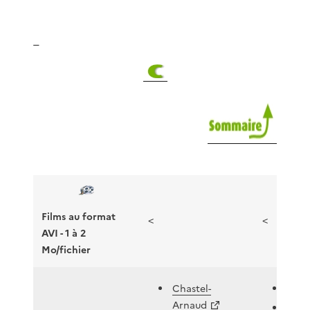
_
Films au format
<
<
AVI - 1 à 2
Mo/fichier
Chastel-
Cler
Arnaud
Clio