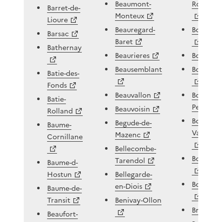
Beaumont-
Roubion
Barret-de-
Monteux
Lioure
Beauregard-
Bouchet
Barsac
Baret
Bathernay
Beaurieres
Boulc
Beausemblant
Bourdea
Batie-des-
Fonds
Beauvallon
Bourg-de
Batie-
Peage
Beauvoisin
Rolland
Bourg-les
Begude-de-
Baume-
Valence
Mazenc
Cornillane
Bellecombe-
Bouvant
Tarendol
Baume-d-
Hostun
Bellegarde-
Bouviere
en-Diois
Baume-de-
Transit
Benivay-Ollon
Bren
Beaufort-