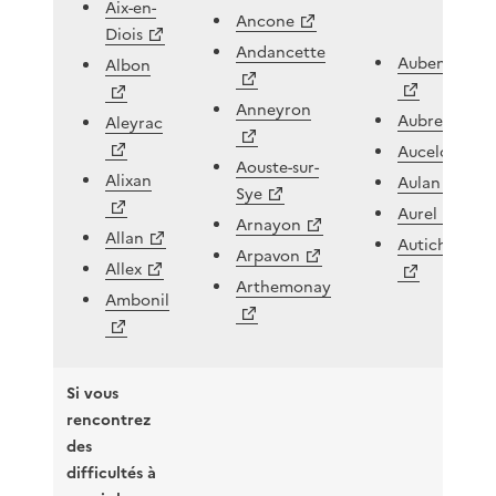
Aix-en-
Ancone
Diois
Andancette
Aubenasson
Albon
Anneyron
Aubres
Aleyrac
Aucelon
Aouste-sur-
Alixan
Aulan
Sye
Aurel
Arnayon
Allan
Autichamp
Arpavon
Allex
Arthemonay
Ambonil
Si vous
rencontrez
des
difficultés à