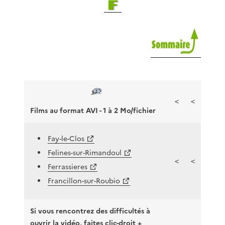
<
<
Films au format AVI - 1 à 2 Mo/fichier
Fay-le-Clos
Felines-sur-Rimandoul
<
<
Ferrassieres
Francillon-sur-Roubio
Si vous rencontrez des difficultés à
ouvrir la vidéo, faites clic-droit +