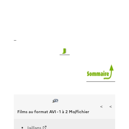
_
<
<
Films au format AVI - 1 à 2 Mo/fichier
Jaillans