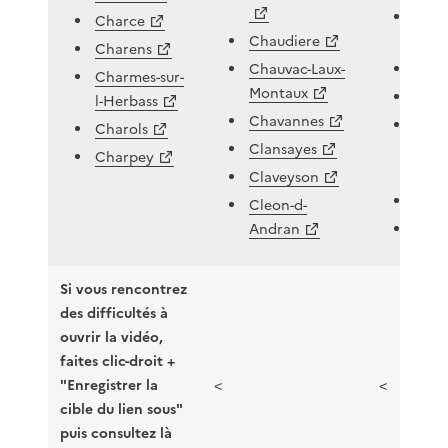
Couc
Charce
Chaudiere
Charens
Chauvac-Laux-
Crep
Charmes-sur-
Montaux
Cres
l-Herbass
Chavannes
Croz
Charols
Clansayes
Herm
Charpey
Claveyson
Crup
Cleon-d-
Andran
Curn
Si vous rencontrez
des difficultés à
ouvrir la vidéo,
faites clic-droit +
"Enregistrer la
<
<
cible du lien sous"
puis consultez là