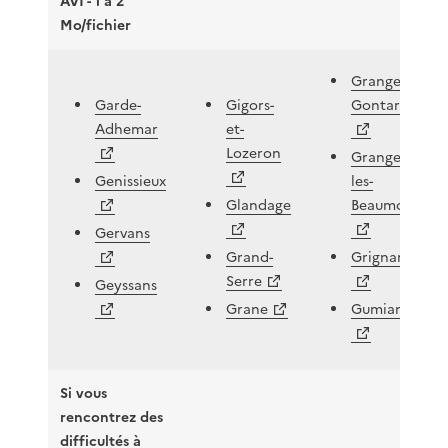
AVI - 1 à 2
Mo/fichier
Granges-
Garde-
Gigors-
Gontardes
Adhemar
et-
Lozeron
Granges-
Genissieux
les-
Glandage
Beaumont
Gervans
Grand-
Grignan
Serre
Geyssans
Grane
Gumiane
Si vous
rencontrez des
difficultés à