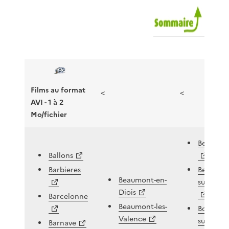
Films au format
<
<
AVI - 1 à 2
Mo/fichier
Besignan
Ballons
Barbieres
Bezaudu
Beaumont-en-
sur-Bine
Diois
Barcelonne
Beaumont-les-
Bonlieu-
Valence
sur-
Barnave