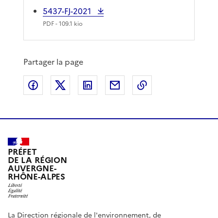
5437-FJ-2021
PDF
- 109.1 kio
Partager la page
Partager sur Facebook
Partager sur X
Partager sur LinkedIn
Partager par email
Copier le lien de 
PRÉFET
DE LA RÉGION
AUVERGNE-
RHÔNE-ALPES
La Direction régionale de l'environnement, de